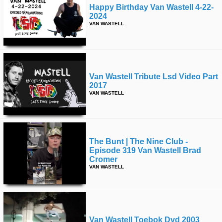
Happy Birthday Van Wastell 4-22-
2024
VAN WASTELL
Van Wastell Tribute Lsd Video Part
2017
VAN WASTELL
The Bunt | The Nine Club -
Episode 319 Van Wastell Brad
Cromer
VAN WASTELL
Van Wastell Toebok Dvd 2003