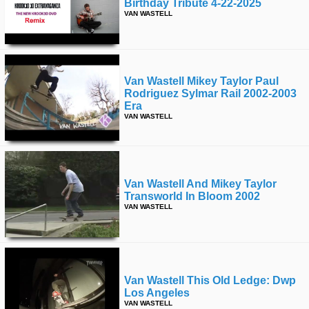
Birthday Tribute 4-22-2025
VAN WASTELL
Van Wastell Mikey Taylor Paul
Rodriguez Sylmar Rail 2002-2003
Era
VAN WASTELL
Van Wastell And Mikey Taylor
Transworld In Bloom 2002
VAN WASTELL
Van Wastell This Old Ledge: Dwp
Los Angeles
VAN WASTELL