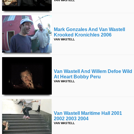
VAN WASTELL
Mark Gonzales And Van Wastell
Krooked Kronichles 2006
VAN WASTELL
Van Wastell And Willem Defoe Wild
At Heart Bobby Peru
VAN WASTELL
Van Wastell Maritime Hall 2001
2002 2003 2004
VAN WASTELL