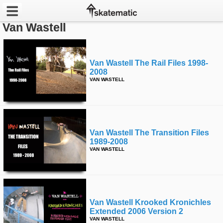
Van Wastell
Latest
Featured
Van Wastell The Rail Files 1998-
2008
VAN WASTELL
Pros
Channels
POPULAR
Van Wastell The Transition Files
1989-2008
Week
VAN WASTELL
Month
Year
Van Wastell Krooked Kronichles
All
Extended 2006 Version 2
VAN WASTELL