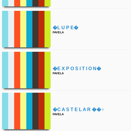
�l U P E�
FAVELA
�e X P O S I T I O N�
FAVELA
�c A S T E L A R ��‍♀️
FAVELA