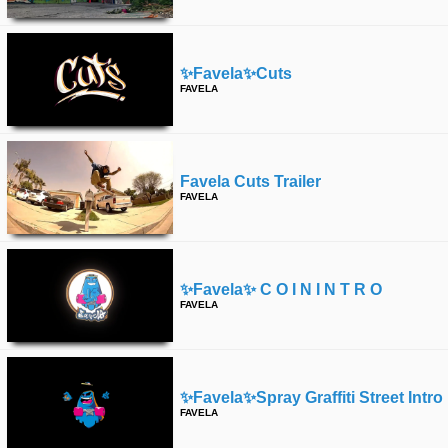
✨favela✨cuts
FAVELA
Favela Cuts Trailer
FAVELA
✨favela✨ C O I N I N T R O
FAVELA
✨favela✨spray Graffiti Street Intro
FAVELA