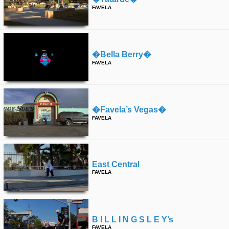
FAVELA
�bella Berry�
FAVELA
�favela’s Vegas�
FAVELA
East Central
FAVELA
B I L L I N G S L E Y’s
FAVELA