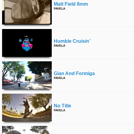
Matt Field 8mm
FAVELA
Humble Cruisin’
FAVELA
Gian And Formiga
FAVELA
No Title
FAVELA