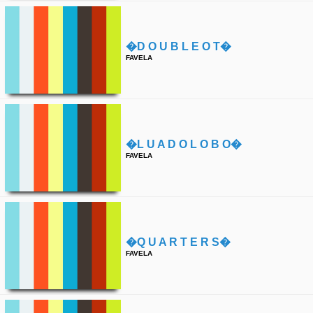
�d O U B L E O T�
FAVELA
�l U A D O L O B O�
FAVELA
�q U A R T E R S�
FAVELA