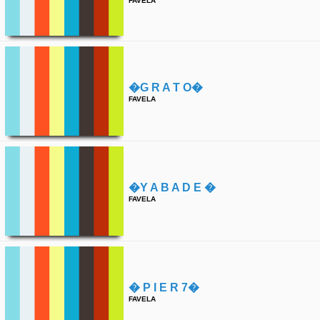
FAVELA
�g R A T O�
FAVELA
�y A B A D E �
FAVELA
� P I E R 7�
FAVELA