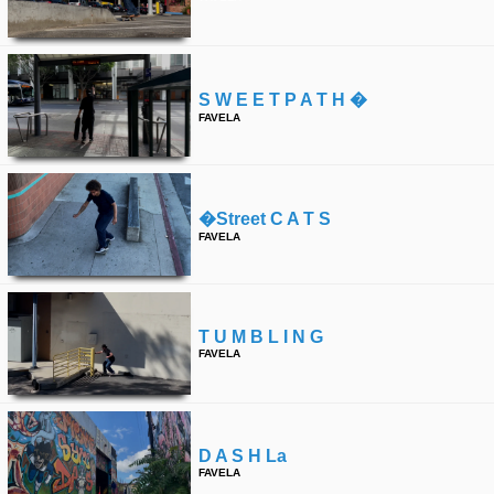
S W E E T P A T H �
FAVELA
�street C A T S
FAVELA
T U M B L I N G
FAVELA
D A S H La
FAVELA