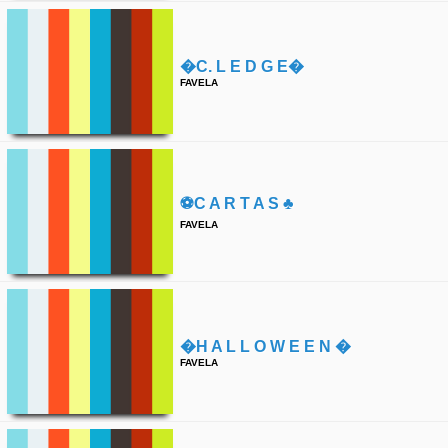
�c. L E D G E�
FAVELA
⚽️c A R T A S ♣️
FAVELA
�h A L L O W E E N �
FAVELA