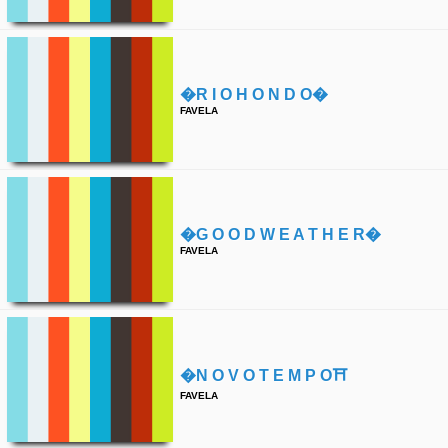
�r I O H O N D O�
FAVELA
�g O O D W E A T H E R�
FAVELA
�n O V O T E M P O⛩
FAVELA