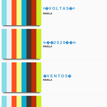
◽️�v O L T A S�◽️
FAVELA
✨��2 0 2 0��✨
FAVELA
�v E N T O S�
FAVELA