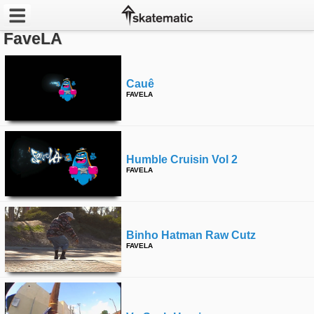
FaveLA
Latest
Featured
Cauê
FAVELA
Pros
Channels
Humble Cruisin Vol 2
FAVELA
POPULAR
Week
Month
Binho Hatman Raw Cutz
FAVELA
Year
All