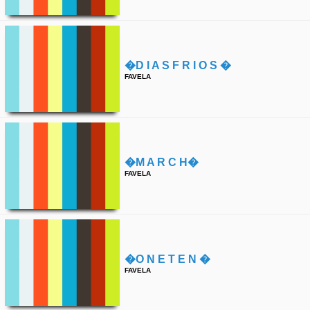
�d I A S F R I O S �
FAVELA
�m A R C H�
FAVELA
�o N E T E N �
FAVELA