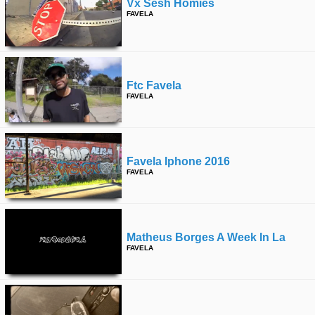
Vx Sesh Homies
time
FOLLOW
FAVELA
US
Twitter
Ftc Favela
Facebook
FAVELA
Instagram
Tumblr
Favela Iphone 2016
FAVELA
Matheus Borges A Week In La
FAVELA