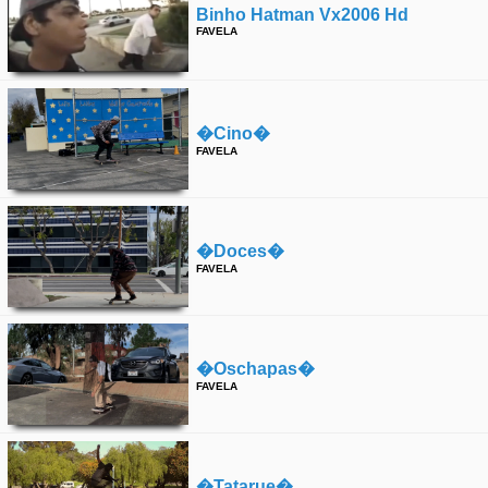
Binho Hatman Vx2006 Hd
FAVELA
�cino�
FAVELA
�doces�
FAVELA
�oschapas�
FAVELA
�tatarue�