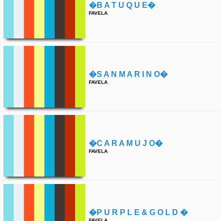
�b A T U Q U E�
FAVELA
�s A N M A R I N O�
FAVELA
�c A R A M U J O�
FAVELA
�p U R P L E & G O L D �
FAVELA