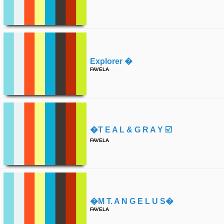
Explorer �
FAVELA
�t E A L & G R A Y ☑️
FAVELA
�m T. A N G E L U S�
FAVELA