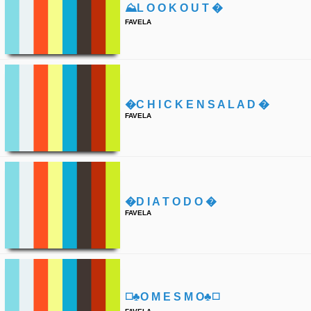
⛰l O O K O U T �
FAVELA
�c H I C K E N S A L A D �
FAVELA
�d I A T O D O �
FAVELA
◻️♣️o M E S M O♣️◻️