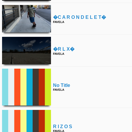
�c A R O N D E L E T�
FAVELA
�r L X�
FAVELA
No Title
FAVELA
R I Z O S
FAVELA