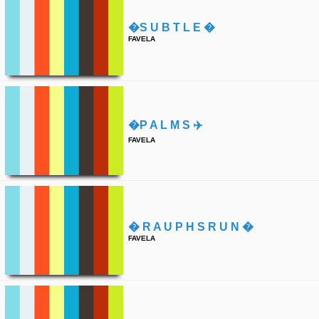
�s U B T L E �
FAVELA
�p A L M S ✈️
FAVELA
� R A U P H S R U N �
FAVELA