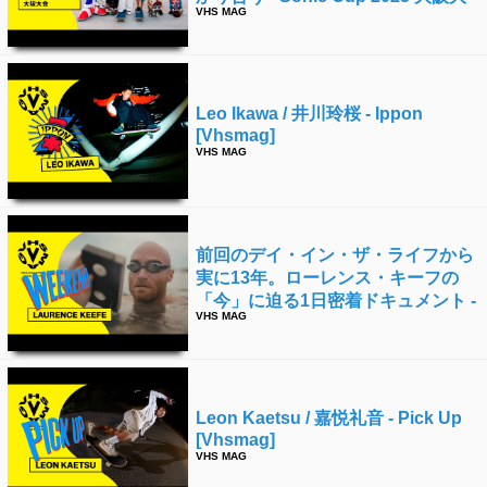
VHS MAG
会 [vhsmag]
Leo Ikawa / 井川玲桜 - Ippon
[vhsmag]
VHS MAG
前回のデイ・イン・ザ・ライフから
実に13年。ローレンス・キーフの
「今」に迫る1日密着ドキュメント -
VHS MAG
Weekend [vhsmag]
Leon Kaetsu / 嘉悦礼音 - Pick Up
[vhsmag]
VHS MAG