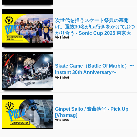
次世代を担うスケート祭典の幕開
け。選抜30名がla行きをかけてぶつ
かり合う - Sonic Cup 2025 東京大
VHS MAG
会 [vhsmag]
Skate Game（battle Of Marble）〜
Instant 30th Anniversary〜
VHS MAG
Ginpei Saito / 齋藤吟平 - Pick Up
[vhsmag]
VHS MAG