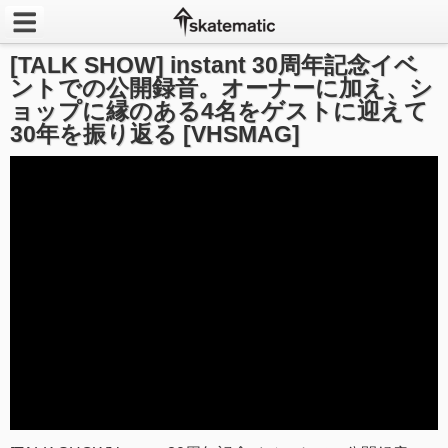
[TALK SHOW] instant 30周年記念イベ
Latest
ントでの公開録音。オーナーに加え、シ
ョップに縁のある4名をゲストに迎えて
Featured
30年を振り返る [VHSMAG]
Pros
Channels
POPULAR
Week
Month
Year
All