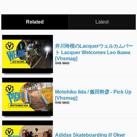
Related
Latest
井川玲桜のlacquerウェルカムパー
ト Lacquer Welcomes Leo Ikawa
[vhsmag]
VHS MAG
Motohiko Iida / 飯田幹彦 - Pick Up
[vhsmag]
VHS MAG
Adidas Skateboarding /// Okwr