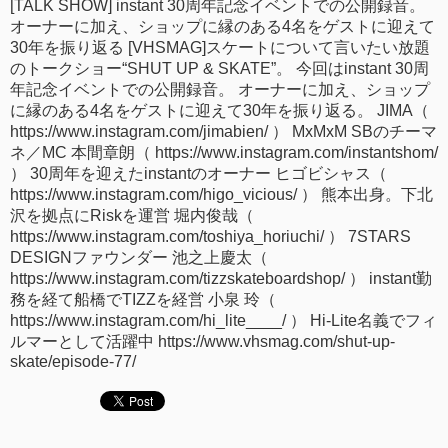
[TALK SHOW] instant 30周年記念イベントでの公開録音。
time
FOLLOW
オーナーに加え、ショップに縁のある4名をゲストに迎えて
US
30年を振り返る [VHSMAG]スケートについて言いたい放題
のトークショー“SHUT UP & SKATE”。 今回はinstant 30周
Twitter
年記念イベントでの公開録音。 オーナーに加え、ショップ
に縁のある4名をゲストに迎えて30年を振り返る。 JIMA（
Facebook
https://www.instagram.com/jimabien/ ） MxMxM SBのチーマ
ネ／MC 本間章朗（ https://www.instagram.com/instantshom/
Instagram
） 30周年を迎えたinstantのオーナー ヒゴビシャス（
https://www.instagram.com/higo_vicious/ ） 熊本出身。下北
Tumblr
沢を拠点にRiskを運営 堀内俊哉（
https://www.instagram.com/toshiya_horiuchi/ ） 7STARS
DESIGNファウンダー 池之上慶太（
https://www.instagram.com/tizzskateboardshop/ ） instant勤
務を経て船橋でTIZZを経営 小泉 玲（
https://www.instagram.com/hi_lite____/ ） Hi-Lite名義でフィ
ルマーとして活躍中 https://www.vhsmag.com/shut-up-
skate/episode-77/