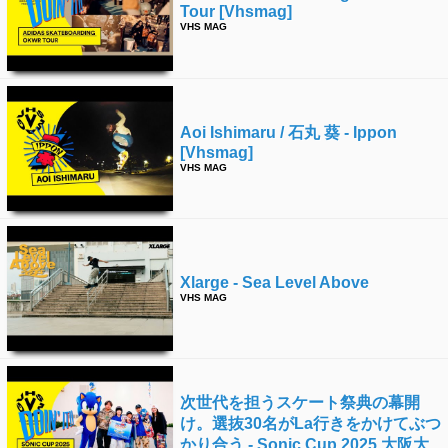
Tour [vhsmag]
VHS MAG
Aoi Ishimaru / 石丸 葵 - Ippon
[vhsmag]
VHS MAG
Xlarge - Sea Level Above
VHS MAG
次世代を担うスケート祭典の幕開
け。選抜30名がla行きをかけてぶつ
かり合う - Sonic Cup 2025 大阪大